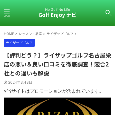
No Golf No Life
Golf Enjoy ナビ
HOME
>
レッスン・教室
>
ライザップゴルフ
>
ライザップゴルフ
【評判どう？】ライザップゴルフ名古屋栄
店の悪い＆良い口コミを徹底調査！競合2
社との違いも解説
2024年3月3日
※当サイトはプロモーションが含まれています。